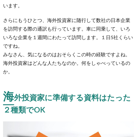
があ
います。
るの
は……
さらにもうひとつ、海外投資家に随行して数社の日本企業
5.
を訪問する際の通訳も行っています。車に同乗して、いろ
海外
いろな企業を１週間にわたって訪問します。１日5社くらい
投資
家に
ですね。
何か
みなさん、気になるのはおそらくこの時の経験ですよね。
を伝
海外投資家はどんな人たちなのか。何をしゃべっているの
える
には
か。
必ず
結論
か
海
ら。
外投資家に準備する資料はたった
長い
前提
２種類でOK
説明
が不
信感
を抱
かせ