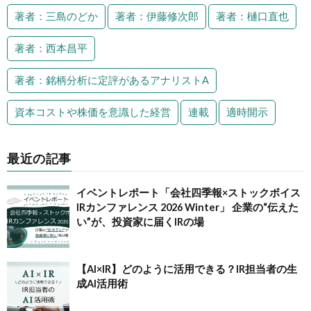
著者：三島のどか
著者：伊藤修次郎
著者：樋口直也
著者：西本昌平
著者：銘柄分析に定評があるアナリストA
資本コストや株価を意識した経営
連載
適時開示
最近の記事
イベントレポート「会社四季報×ストックボイス
IRカンファレンス 2026 Winter」 企業の“伝えた
い”が、投資家に届くIRの場
【AI×IR】どのように活用できる？IR担当者の生
成AI活用術