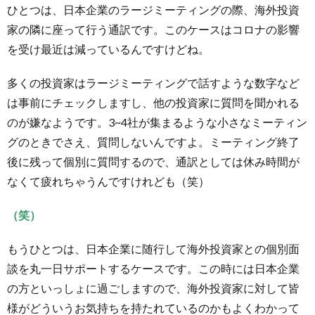
海外投
ひとつは、日本企業のラージミーティングの際、海外投資
資家が
家の隣に座って行う通訳です。このケースはコロナの影響
「な
ぜ？」
を受け最近は減っているんですけどね。
と質問
を繰り
多くの投資家はラージミーティングで話すような数字など
返すの
は、企
は事前にチェックしますし、他の投資家に質問を聞かれる
業の動
のが嫌なようです。3~4社が集まるような小さなミーティン
機を理
グのときでさえ、質問しないんですよ。ミーティング終了
解した
いから
後に残って個別に質問するので、通訳としては休み時間が
4.
なくて疲れちゃうんですけれども（笑）
海外
投資
（笑）
家に
は製
もうひとつは、日本企業に随行して海外投資家との個別面
品の
説明
談を丸一日サポートするケースです。この時には日本企業
は不
の方といっしょに過ごしますので、海外投資家に対して皆
要！
様がどういうお気持ちを持たれているのかもよくわかって
興味