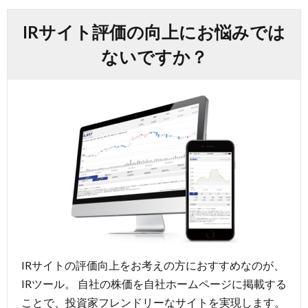
b
dI
IRサイト評価の向上にお悩みでは
o
n
ないですか？
o
k
IRサイトの評価向上をお考えの方におすすめなのが、
IRツール。 自社の株価を自社ホームページに掲載する
ことで、投資家フレンドリーなサイトを実現します。