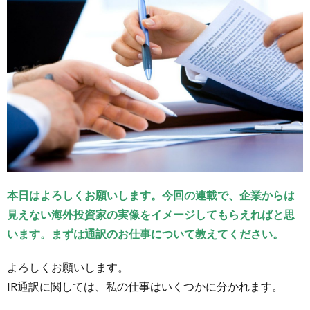
の両
者の
立場
でIR
をサ
ポー
ト
2.
海外
投資
家に
準備
する
本日はよろしくお願いします。今回の連載で、企業からは
資料
見えない海外投資家の実像をイメージしてもらえればと思
はた
った
います。まずは通訳のお仕事について教えてください。
２種
類で
よろしくお願いします。
OK
IR通訳に関しては、私の仕事はいくつかに分かれます。
3.