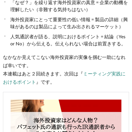
「なぜ？」を繰り返す海外投資家の真意 = 企業の動機を
理解したい（非難する気持ちはない）
海外投資家にとって重要性の低い情報 = 製品の詳細（興
味があるのは製品によって生み出されるマーケット）
人気通訳者が語る、説明におけるポイント = 結論（Yes
or No）から伝える。伝えられない場合は前置きする。
なかなか見えてこない海外投資家の実像を掴む一助になれ
ば幸いです。
本連載はあと２回続きます。次回は『
ミーティング実践に
おけるポイント
』です。