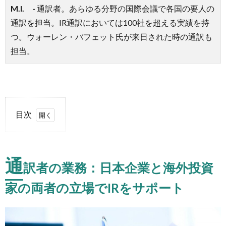
M.I. -
通訳者。
あらゆる分野の国際会議で各国の要人の
通訳を担当。IR通訳においては100社を超える実績を持
つ。ウォーレン・バフェット氏が来日された時の通訳も
担当。
目次
1.
通訳
者の
通
訳者の業務：日本企業と海外投資
業
務：
家の両者の立場でIRをサポート
日本
企業
と海
外投
資家