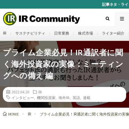
記事ネタ・ライター募集中！ お問い
IR
サステナビリティ
日常業務
株式市場
ライター紹介
プライム企業必見！IR通訳者に聞
く海外投資家の実像：ミーティン
グへの備え 編
2022.04.20
IR
インタビュー
,
機関投資家
,
海外IR
,
英語
,
連載
HOME
IR
プライム企業必見！IR通訳者に聞く海外投資家の実像