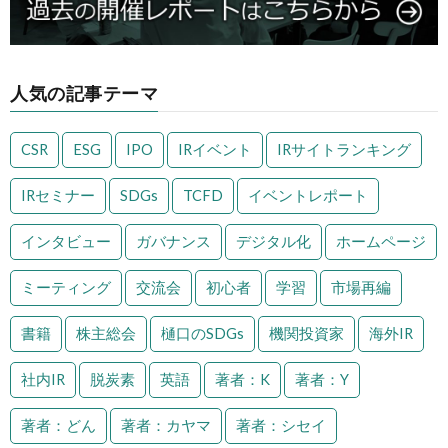
人気の記事テーマ
CSR
ESG
IPO
IRイベント
IRサイトランキング
IRセミナー
SDGs
TCFD
イベントレポート
インタビュー
ガバナンス
デジタル化
ホームページ
ミーティング
交流会
初心者
学習
市場再編
書籍
株主総会
樋口のSDGs
機関投資家
海外IR
社内IR
脱炭素
英語
著者：K
著者：Y
著者：どん
著者：カヤマ
著者：シセイ