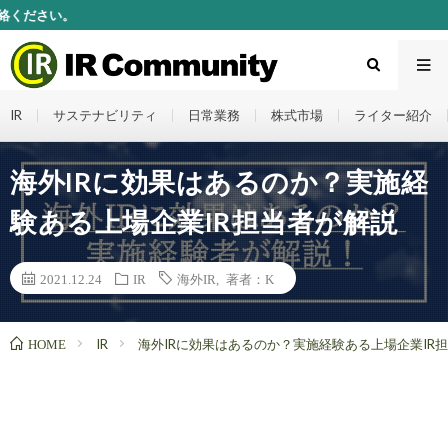
記事ネタ
IR
サステナビリティ
日常業務
株式市場
ライター紹介
海外IRに効果はあるのか？実施経
験ある上場企業IR担当者が解説
2021.12.24
IR
海外IR
,
著者：K
HOME
IR
海外IRに効果はあるのか？実施経験ある上場企業IR