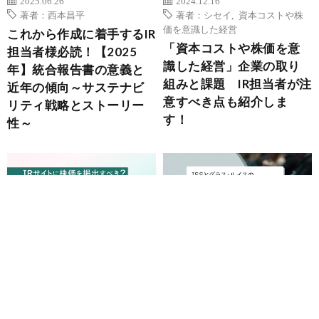
2025.06.26
2024.12.16
著者：西本昌平
著者：シセイ
,
資本コストや株
価を意識した経営
これから作成に着手するIR
「資本コストや株価を意
担当者様必読！【2025
識した経営」企業の取り
年】統合報告書の意義と
組みと課題 IR担当者が注
近年の傾向～サステナビ
意すべき点も紹介しま
リティ戦略とストーリー
す！
性～
2024.11.14
2024.06.06
IRサイトランキング
,
ホームペ
株主総会
,
著者：シセイ
ージ
,
資本コストや株価を意識し
ISSとグラス・ルイスの議
た経営
決権行使助言基準 2024
IRサイトに自社株価を表示