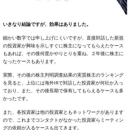
アレ
ンジ
は主
に証
いきなり結論ですが、効果はありました。
券会
社に
細かい数字では申し上げにくいですが、直接対話した新規
依
の投資家が興味を示しすぐに株主になってもらえたケース
頼。
タイ
もあれば、その後何度かやりとりを重ね、２年後に株主に
ミン
なったケースもあります。
グも
重要
実際、その後の株主判明調査結果の実質株主のランキング
3.1.
を見ると、上位には海外IRで対話した投資家が何社か入っ
アレン
ており、また、その後長期で保有してもらえるケースも多
ジはIR
コンサ
かったです。
ルティ
ング会
また、各投資家は他の投資家ともネットワークがあります
社やサ
ので、これまでコンタクトがなかった投資家らミーティン
ポート
会社で
グの依頼が入るケースも出てきます。