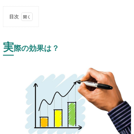
目次
1.
実際
の効
実
際の効果は？
果
は？
2.
どの
よう
な会
社が
実施
した
ほう
が良
いの
か？
3.