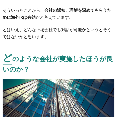
も可
能！
そういったことから、
会社の認知、理解を深めてもらうた
3.2.
めに海外IRは有効
だと考えています。
ロング
オンリ
とはいえ、どんな上場会社でも対話が可能かというとそう
ーかつ
ではないかと思います。
自社を
対象に
しても
らえる
ど
のような会社が実施したほうが良
投資家
をター
いのか？
ゲット
に
3.3.
スピー
カーは
主に
CEO
や
CFO