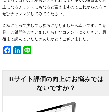
によって自社の開示も充実させればより多くの投資家が株
主になるチャンスにもなると言えますのでこれからの方は
ぜひチャレンジしてみてください。
皆様にとって少しでも参考になりましたら幸いです。ご意
見、ご質問等ございましたらぜひコメントにください。最
後まで読んでいただきありがとうございました。
F
Li
Li
ac
n
n
e
ke
e
b
dI
IRサイト評価の向上にお悩みでは
o
n
ないですか？
o
k