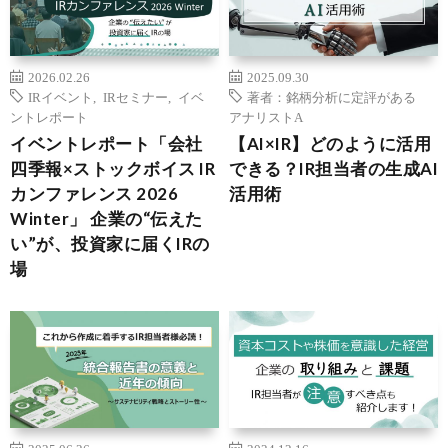
2026.02.26
2025.09.30
IRイベント
,
IRセミナー
,
イベ
著者：銘柄分析に定評がある
ントレポート
アナリストA
イベントレポート「会社
【AI×IR】どのように活用
四季報×ストックボイス IR
できる？IR担当者の生成AI
カンファレンス 2026
活用術
Winter」 企業の“伝えた
い”が、投資家に届くIRの
場