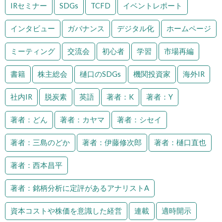
IRセミナー
SDGs
TCFD
イベントレポート
インタビュー
ガバナンス
デジタル化
ホームページ
ミーティング
交流会
初心者
学習
市場再編
書籍
株主総会
樋口のSDGs
機関投資家
海外IR
社内IR
脱炭素
英語
著者：K
著者：Y
著者：どん
著者：カヤマ
著者：シセイ
著者：三島のどか
著者：伊藤修次郎
著者：樋口直也
著者：西本昌平
著者：銘柄分析に定評があるアナリストA
資本コストや株価を意識した経営
連載
適時開示