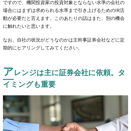
ですので、機関投資家の投資対象とならない水準の会社の
その他
事前の
場合にはまずは求められる水準まで引き上げるためのIR活
チェッ
動が必要だと言えます。このあたりの話はまた、別の機会
クポイ
に触れたいと思います。
ント、
よくあ
るこ
なお、自社の状況がどうなのかは主幹事証券会社などに定
と？！
期的にヒアリングしてみてください。
5.1.
食事の
場所
ア
レンジは主に証券会社に依頼。タ
5.2.
イミングも重要
飛行機
の急な
キャン
セル、
遅れ
5.3.
スリ、
ひった