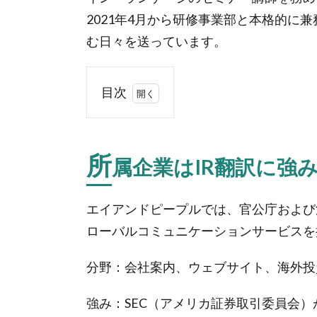
2021年4月から研修事業部と本格的に
む日々を送っています。
目次
1.
所
属
所
属企業はIR翻訳に強
企
業
は
エイアンドピープルでは、官公庁および
IR
ローバルコミュニケーションサービスを
翻
訳
分野：会社案内、ウェブサイト、海外投
に
強
み
強み：SEC（アメリカ証券取引委員会
を