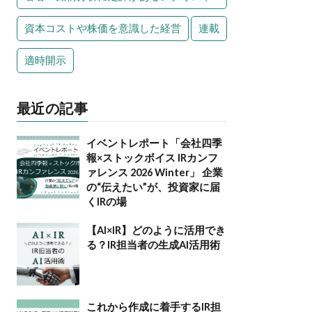
資本コストや株価を意識した経営
連載
適時開示
最近の記事
イベントレポート「会社四季
報×ストックボイス IRカンフ
ァレンス 2026 Winter」 企業
の“伝えたい”が、投資家に届
くIRの場
【AI×IR】どのように活用でき
る？IR担当者の生成AI活用術
これから作成に着手するIR担