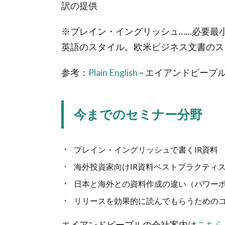
訳の提供
持
つ
※プレイン・イングリッシュ……必要最
エ
イ
英語のスタイル。欧米ビジネス文書のス
ア
ン
参考：
Plain English
– エイアンドピープ
ド
ピ
ー
今までのセミナー分野
プ
ル
1.1.
プレイン・イングリッシュで書くIR資料
今ま
海外投資家向けIR資料ベストプラクティ
での
セミ
日本と海外との資料作成の違い（パワー
ナー
リリースを効果的に読んでもらうための
分野
2.
エイアンドピープルの会社案内は
こちら