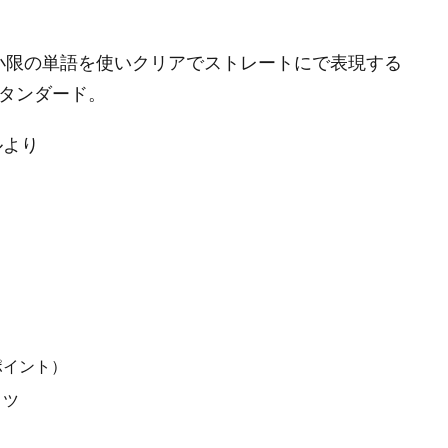
小限の単語を使いクリアでストレートにで表現する
タンダード。
ルより
ス
ポイント）
コツ