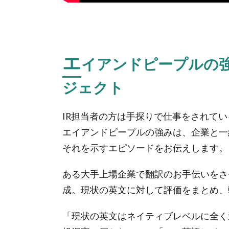
ラン
ゲー
ジの
普及
活動
エ
イアンドピープルの
を通
し
ジェクト
て、
企業
とス
IR担当者の方は手探りで仕事をされて
テー
エイアンドピープルの強みは、企業と一
クホ
それを示すエピソードをお伝えします。
ルダ
ーの
関係
ある大手上場企業で翻訳のお手伝いをさ
を強
成。現状の英文に対して評価をまとめ、弊社で
固に
「現状の英文はネイティブレベルに全く