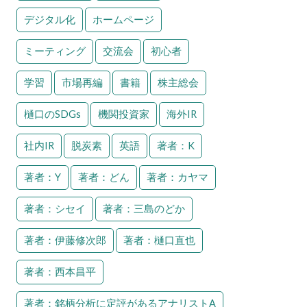
デジタル化
ホームページ
ミーティング
交流会
初心者
学習
市場再編
書籍
株主総会
樋口のSDGs
機関投資家
海外IR
社内IR
脱炭素
英語
著者：K
著者：Y
著者：どん
著者：カヤマ
著者：シセイ
著者：三島のどか
著者：伊藤修次郎
著者：樋口直也
著者：西本昌平
著者：銘柄分析に定評があるアナリストA