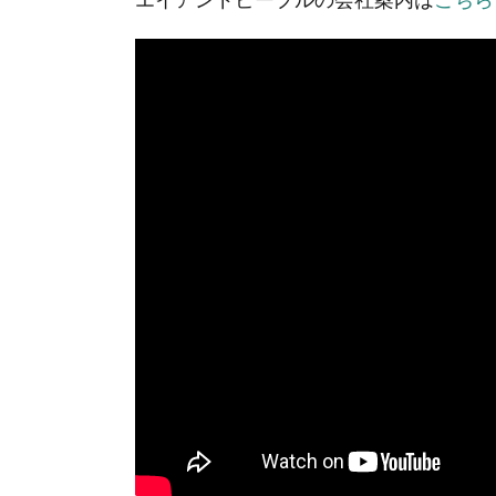
エイ
アン
ドピ
ープ
ルの
強み
を感
じ
る、
思い
出深
いプ
ロジ
ェク
ト
3.
プレ
イ
ン・