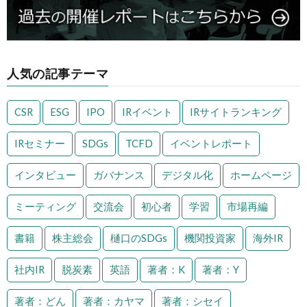
人気の記事テーマ
CSR
ESG
IPO
IRイベント
IRサイトランキング
IRセミナー
SDGs
TCFD
イベントレポート
インタビュー
ガバナンス
デジタル化
ホームページ
ミーティング
交流会
初心者
学習
市場再編
書籍
株主総会
樋口のSDGs
機関投資家
海外IR
社内IR
脱炭素
英語
著者：K
著者：Y
著者：どん
著者：カヤマ
著者：シセイ