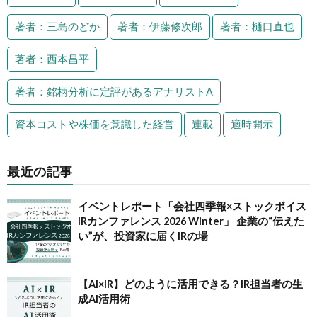
著者：三島のどか
著者：伊藤修次郎
著者：樋口直也
著者：西本昌平
著者：銘柄分析に定評があるアナリストA
資本コストや株価を意識した経営
連載
適時開示
最近の記事
イベントレポート「会社四季報×ストックボイス
IRカンファレンス 2026 Winter」 企業の“伝えた
い”が、投資家に届くIRの場
【AI×IR】どのように活用できる？IR担当者の生
成AI活用術