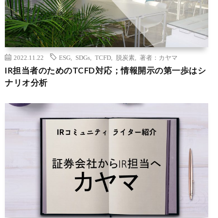
2022.11.22
ESG
,
SDGs
,
TCFD
,
脱炭素
,
著者：カヤマ
IR担当者のためのTCFD対応；情報開示の第一歩はシ
ナリオ分析