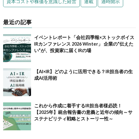
資本コストや株価を意識した経営
連載
適時開示
最近の記事
イベントレポート「会社四季報×ストックボイス
IRカンファレンス 2026 Winter」 企業の“伝えた
い”が、投資家に届くIRの場
【AI×IR】どのように活用できる？IR担当者の生
成AI活用術
これから作成に着手するIR担当者様必読！
【2025年】統合報告書の意義と近年の傾向～サ
ステナビリティ戦略とストーリー性～