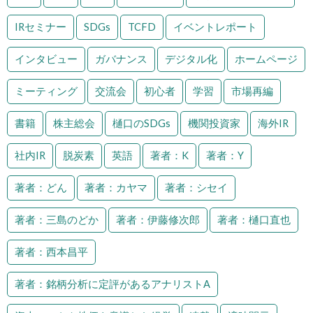
IRセミナー
SDGs
TCFD
イベントレポート
インタビュー
ガバナンス
デジタル化
ホームページ
ミーティング
交流会
初心者
学習
市場再編
書籍
株主総会
樋口のSDGs
機関投資家
海外IR
社内IR
脱炭素
英語
著者：K
著者：Y
著者：どん
著者：カヤマ
著者：シセイ
著者：三島のどか
著者：伊藤修次郎
著者：樋口直也
著者：西本昌平
著者：銘柄分析に定評があるアナリストA